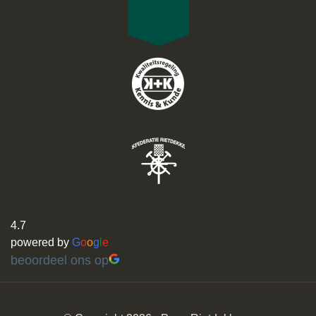
4.7
powered by
G
o
o
g
l
e
beoordeel ons op