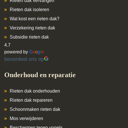
Rieten dak vervangen
Rieten dak isoleren
Wat kost een rieten dak?
Verzekering rieten dak
Subsidie rieten dak
4.7
powered by
G
o
o
g
l
e
beoordeel ons op
Onderhoud en reparatie
Rieten dak onderhouden
Rieten dak repareren
Schoonmaken rieten dak
Mos verwijderen
Beschermen tegen vogels