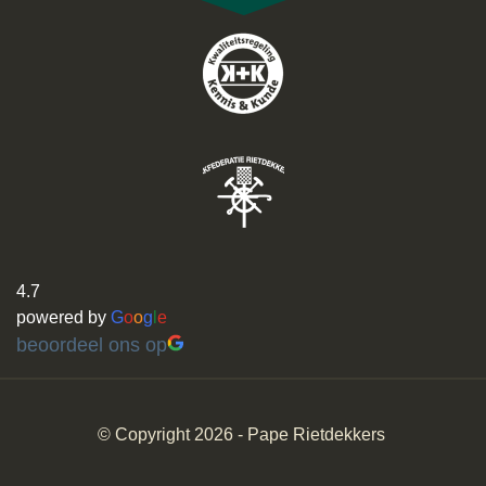
4.7
powered by
G
o
o
g
l
e
beoordeel ons op
© Copyright 2026 -
Pape Rietdekkers