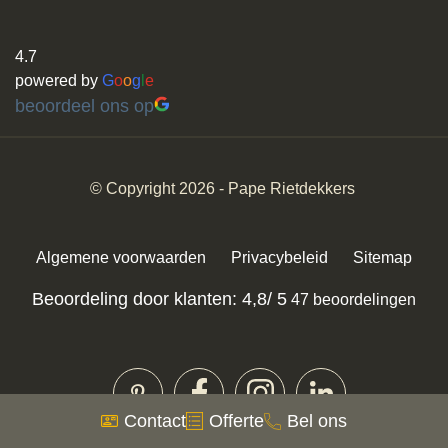
4.7
powered by
G
o
o
g
l
e
beoordeel ons op
© Copyright 2026 -
Pape Rietdekkers
Algemene voorwaarden
Privacybeleid
Sitemap
Beoordeling door klanten: 4,8/ 5
47 beoordelingen
Contact
Offerte
Bel ons